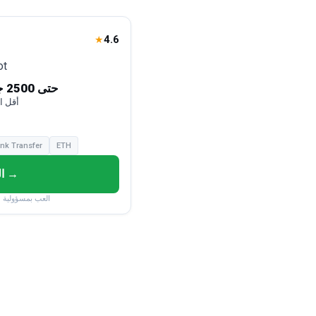
4.6
★
50% حتى 2500 جنيه مصري
أقل ا
nk Transfer
ETH
العب الآن →
18+ | العب بمسؤول